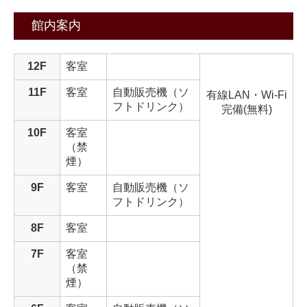
ご予約・宿泊プラン
館内案内
お問合せ
12F
客室
周辺情報・リンク集
11F
客室
自動販売機（ソ
有線LAN・Wi-Fi
フトドリンク）
アクセス
完備(無料)
10F
客室
会社概要
（禁
煙）
9F
客室
自動販売機（ソ
フトドリンク）
8F
客室
7F
客室
（禁
煙）