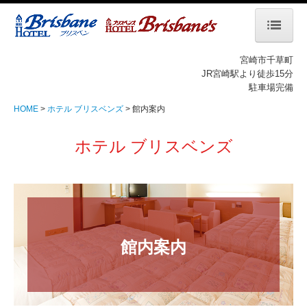
HOME
宮崎市千草町
JR宮崎駅より徒歩15分
駐車場完備
ホテル ブリスベン
HOME
ホテル ブリスベンズ
館内案内
客室
ホテル ブリスベンズ
館内案内
ご予約・宿泊プラン
お問合せ
ホテル ブリスベンズ
館内案内
客室
館内案内