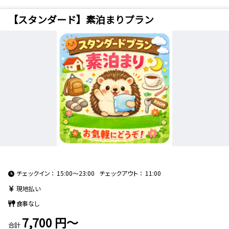
禁煙
喫煙
【スタンダード】素泊まりプラン
インターネット
Wifi（無料）
有線（無料）
その他
洗浄便座
部屋タイプ
シングル
ツイン
ダブル
トリプル
フォース
和室
選択を全て解除する
検索する
チェックイン
15:00～23:00
チェックアウト
11:00
現地払い
こだわり条件 ×
食事なし
7,700 円～
合計