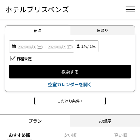
ホテルブリスベンズ
宿泊
日帰り
1
名/
1
室
日程未定
検索する
空室カレンダーを開く
こだわり条件 +
食事
食事なし
朝食付
プラン
お部屋
禁煙・喫煙
おすすめ順
安い順
高い順