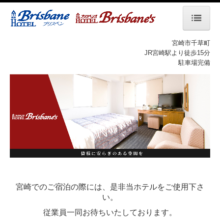
HOME
宮崎市千草町
JR宮崎駅より徒歩15分
駐車場完備
ホテル ブリスベン
客室
館内案内
ご予約・宿泊プラン
お問合せ
ホテル ブリスベンズ
宮崎でのご宿泊の際には、是非当ホテルをご使用下さ
客室
い。
館内案内
従業員一同お待ちいたしております。