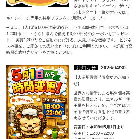
ざき宿泊キャンペーン」 がいよ
いよスタート！当ホテルでは、
キャンペーン専用の特別プランを ご用意いたしました。
例えば、1人1泊6,000円の宿泊なら… ・1,800円割引で、お支払いは
4,200円に！ ・さらに県内で使える3,000円分のクーポンをプレゼン
ト！ 実質1,200円でご宿泊いただける、大変お得な機会です。 ビジネ
スや観光、ご家族での思い出作りにぜひご利用ください。 ※詳細は宮
崎県公式観光サイトをご覧ください。
お知らせ
2026/04/30
【大浴場営業時間変更のお知ら
せ】
世界的な情勢による燃料価格高
騰の影響により、エネルギー使
用量を抑えるため、当館では大
浴場の営業時間を下記の通り変
更させていただきます。
変更日：
令和8年5月1日より
変更前：15:30～22:00
