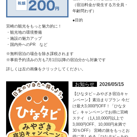
（宿泊料金が発生する方全員・
年齢問わず）
●目的

宮崎の観光をもっと魅力的に！

・観光地の環境整備

・施設の魅力アップ

・国内外へのPR　など
※無料宿泊の場合を除き課税されます

※事前予約済みの方も7月1日以降の宿泊分から対象です
詳しくは左の画像をクリックしてください。
お知らせ
2026/05/15
【ひなタビ～みやざき宿泊キャ
ンペーン】素泊まりプラン 今だ
け最大3,000円OFF！「ひなタ
ビ」キャンペーンでお得に宮崎
ステイ （1人10,000円以上で
3,000円OFF、10,000円未満で
30％OFF） 宮崎の旅をもっとお
得に楽しめる「ひなタビ～みや