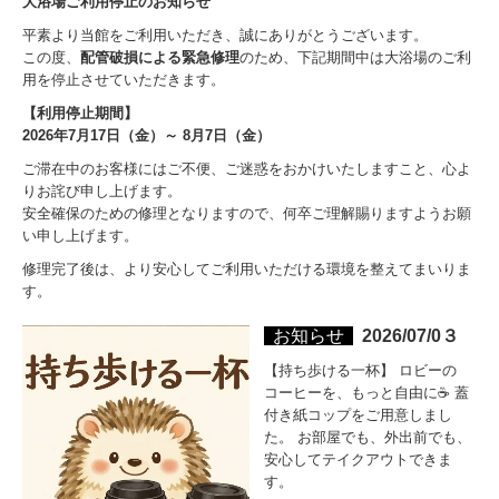
大浴場ご利用停止のお知らせ
平素より当館をご利用いただき、誠にありがとうございます。

この度、
配管破損による緊急修理
のため、下記期間中は大浴場のご利
用を停止させていただきます。
【利用停止期間】
2026年7月17日（金）～ 8月7日（金）
ご滞在中のお客様にはご不便、ご迷惑をおかけいたしますこと、心よ
りお詫び申し上げます。

安全確保のための修理となりますので、何卒ご理解賜りますようお願
い申し上げます。
修理完了後は、より安心してご利用いただける環境を整えてまいりま
す。
お知らせ
2026/07/0３
【持ち歩ける一杯】 ロビーの
コーヒーを、もっと自由に☕ 蓋
付き紙コップをご用意しまし
た。 お部屋でも、外出前でも、
安心してテイクアウトできま
す。