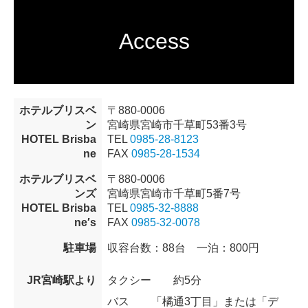
Access
ホテルブリスベ
〒880-0006
ン
宮崎県宮崎市千草町53番3号
HOTEL Brisba
TEL
0985-28-8123
ne
FAX
0985-28-1534
ホテルブリスベ
〒880-0006
ンズ
宮崎県宮崎市千草町5番7号
HOTEL Brisba
TEL
0985-32-8888
ne′s
FAX
0985-32-0078
駐車場
収容台数：88台 一泊：800円
JR宮崎駅より
タクシー
約5分
バス
「橘通3丁目」または「デ